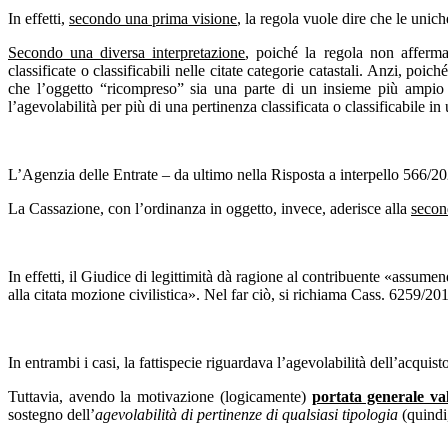
In effetti,
secondo una prima visione
, la regola vuole dire che le uniche
Secondo una diversa interpretazione
, poiché la regola non affer
classificate o classificabili nelle citate categorie catastali. Anzi, p
che l’oggetto “ricompreso” sia una parte di un insieme più ampio 
l’agevolabilità per più di una pertinenza classificata o classificabile 
L’Agenzia delle Entrate – da ultimo nella Risposta a interpello 566/20
La Cassazione, con l’ordinanza in oggetto, invece, aderisce alla
secon
In effetti, il Giudice di legittimità dà ragione al contribuente «assume
alla citata mozione civilistica». Nel far ciò, si richiama Cass. 6259/20
In entrambi i casi, la fattispecie riguardava l’agevolabilità dell’acquist
Tuttavia, avendo la motivazione (logicamente)
portata generale val
sostegno dell’
agevolabilità di pertinenze di qualsiasi tipologia
(quindi,