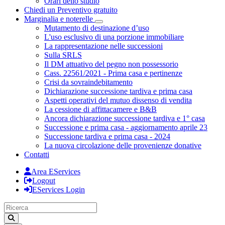
Orari dello studio
Chiedi un Preventivo gratuito
Marginalia e noterelle
Toggle Dropdown
Mutamento di destinazione d’uso
L'uso esclusivo di una porzione immobiliare
La rappresentazione nelle successioni
Sulla SRLS
Il DM attuativo del pegno non possessorio
Cass. 22561/2021 - Prima casa e pertinenze
Crisi da sovraindebitamento
Dichiarazione successione tardiva e prima casa
Aspetti operativi del mutuo dissenso di vendita
La cessione di affittacamere e B&B
Ancora dichiarazione successione tardiva e 1° casa
Successione e prima casa - aggiornamento aprile 23
Successione tardiva e prima casa - 2024
La nuova circolazione delle provenienze donative
Contatti
Area EServices
Logout
EServices Login