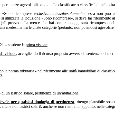
 pertinenze agevolabili sono quelle classificate o classificabili nelle cita
ma «Sono ricomprese
esclusivamente
/
solo
/
solamente
», essa non può esc
oiché si utilizzata la locuzione «Sono ricomprese», si deve far riferiment
(«Il prezzo della merce che hai comprato oggi sarà ricompreso nel 
in una medesima fra le citate categorie (pertanto, non potendosi agevolare
21 – sostiene la
prima visione
.
da visione
, accogliendo il ricorso proposto avverso la sentenza del mer
ndo la norma tributaria - nel riferimento alle unità immobiliari di classif
13.
o di un lastrico solare, pertinenza di un’abitazione.
evole per qualsiasi tipologia di pertinenza
, ritengo plausibile sos
 anche non lastrici solari), anche se non rientranti, appunto, nelle catego