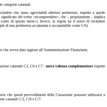
te categorie catastali.
ludere che siano agevolabili ulteriori pertinenze, rispetto a quelle
o al significato del verbo «ricomprendere», che – propriamente – implica
conto di questo mese»). Invece, la regola ha il senso di escludere
 più di una pertinenza accatastata o accatastabile come C/6).
ito che aveva dato ragione all’Amministrazione Finanziaria.
icazione catastale C2, C6 e C7 -
mera valenza complementare
rispetto
tenere che questi provvedimenti della Cassazione possono utilizzarsi a
rie catastali C/2, C/6 e C/7.