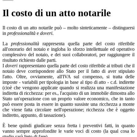
Il costo di un atto notarile
Il costo di un atto notarile può – molto sinteticamente – distinguersi
in
professionalità
e
doveri
.
La
professionalità
rappresenta quella parte del costo riferibile
all'onorario del notaio e ingloba lo sforzo intellettuale ed operativo
complessivo del notaio, e dei suoi collaboratori, per raggiungere il
risultato richiesto dalle parti.
I
doveri
rappresentano quella parte del costo riferibile ai tributi che il
notaio deve corrispondere allo Stato per il fatto di aver stipulato
l'atto. Oltre, ovviamente, all'IVA sul compenso, si tratta delle
imposte - variabili per tipologia in base al tipo di atto - c.d. indirette
(cioè che vengono applicate quando si realizza una manifestazione
indiretta di ricchezza: per es., l'acquisto di un immobile dimostra allo
Stato un'operazione con un proprio valore economico, che in tanto
può essere posta in essere in quanto sussiste una ricchezza a monte
che viene fatta circolare nell'operazione; ricchezza che è oggetto
indiretto, appunto, di tassazione).
È bene quindi giudicare senza fretta i preventivi fatti, in quanto
vanno sempre approfondite le varie voci di costo (la qual cosa lo
studio sarà lieto di fare).