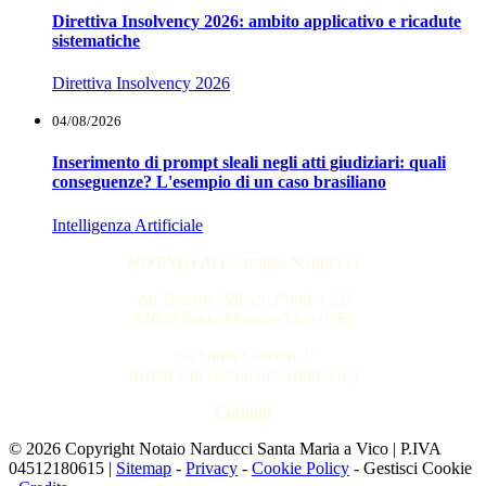
Direttiva Insolvency 2026: ambito applicativo e ricadute
sistematiche
Direttiva Insolvency 2026
04/08/2026
Inserimento di prompt sleali negli atti giudiziari: quali
conseguenze? L'esempio di un caso brasiliano
Intelligenza Artificiale
NOTAIO Alessandro Narducci
via Tenente Alberto Puoti n. 20
81028 Santa Maria a Vico (CE)
via Santa Croce n. 9
81020 San Nicola la Strada (CE)
Contatti
© 2026 Copyright Notaio Narducci Santa Maria a Vico | P.IVA
04512180615 |
Sitemap
-
Privacy
-
Cookie Policy
-
Gestisci Cookie